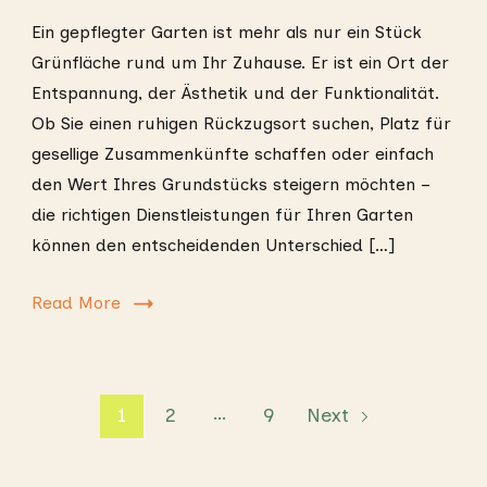
Ein gepflegter Garten ist mehr als nur ein Stück
Grünfläche rund um Ihr Zuhause. Er ist ein Ort der
Entspannung, der Ästhetik und der Funktionalität.
Ob Sie einen ruhigen Rückzugsort suchen, Platz für
gesellige Zusammenkünfte schaffen oder einfach
den Wert Ihres Grundstücks steigern möchten –
die richtigen Dienstleistungen für Ihren Garten
können den entscheidenden Unterschied […]
Read More
Posts
…
Page
Page
Page
1
2
9
Next
pagination