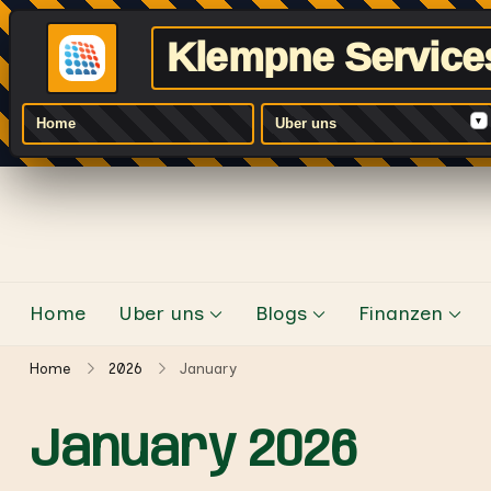
Klempne Service
▾
Home
Uber uns
Skip
to
content
Home
Uber uns
Blogs
Finanzen
Home
2026
January
January 2026