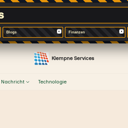
s
▾
▾
Blogs
Finanzen
Klempne Services
Vertraue auf professionelle Klempne 
Nachricht
Technologie