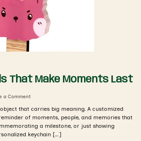
ils That Make Moments Last
on
te a Comment
Customized
 object that carries big meaning. A customized
Keychain
iny reminder of moments, people, and memories that
Details
That
commemorating a milestone, or just showing
Make
rsonalized keychain […]
Moments