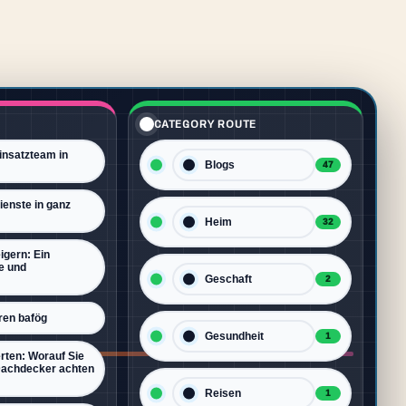
CATEGORY ROUTE
insatzteam in
Blogs
47
ienste in ganz
Heim
32
igern: Ein
e und
Geschaft
2
ren bafög
Gesundheit
1
rten: Worauf Sie
Dachdecker achten
Reisen
1