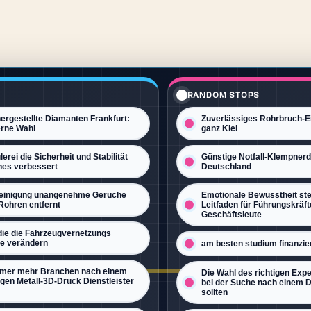
nach
einem
Dachdecker
achten
sollten
RANDOM STOPS
ergestellte Diamanten Frankfurt:
Zuverlässiges Rohrbruch-E
rne Wahl
ganz Kiel
erei die Sicherheit und Stabilität
Günstige Notfall-Klempnerd
hes verbessert
Deutschland
einigung unangenehme Gerüche
Emotionale Bewusstheit ste
Rohren entfernt
Leitfaden für Führungskräft
Geschäftsleute
 die die Fahrzeugvernetzungs
ie verändern
am besten studium finanzie
mer mehr Branchen nach einem
Die Wahl des richtigen Expe
gen Metall-3D-Druck Dienstleister
bei der Suche nach einem 
sollten