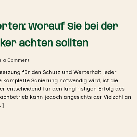
erten: Worauf Sie bei der
ker achten sollten
on
e a Comment
Die
ssetzung für den Schutz und Werterhalt jeder
Wahl
 komplette Sanierung notwendig wird, ist die
des
richtigen
r entscheidend für den langfristigen Erfolg des
Experten:
hbetrieb kann jedoch angesichts der Vielzahl an
Worauf
…]
Sie
bei
der
Suche