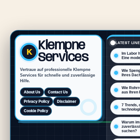
Klempne
LATEST LINE
K
Services
Im Labor h
Eine mode
Vertraue auf professionelle Klempne
Wie Spengl
Services für schnelle und zuverlässige
Ihres Dac
Hilfe.
Wie Rohrr
About Us
Contact Us
aus Ihren 
Privacy Policy
Disclaimer
7 Trends,
technolog
Cookie Policy
Warum im
zuverlässi
suchen?