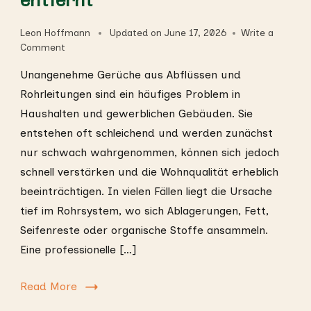
entfernt
Leon Hoffmann
Updated on
June 17, 2026
Write a
on
Comment
Wie
Unangenehme Gerüche aus Abflüssen und
Rohrreinigung
unangenehme
Rohrleitungen sind ein häufiges Problem in
Gerüche
Haushalten und gewerblichen Gebäuden. Sie
aus
entstehen oft schleichend und werden zunächst
Ihren
Rohren
nur schwach wahrgenommen, können sich jedoch
entfernt
schnell verstärken und die Wohnqualität erheblich
beeinträchtigen. In vielen Fällen liegt die Ursache
tief im Rohrsystem, wo sich Ablagerungen, Fett,
Seifenreste oder organische Stoffe ansammeln.
Eine professionelle […]
Read More