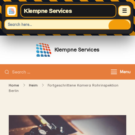
Klempne Services
☰
Skip
to
Klempne Services
content
Vertraue auf professionelle Klempne
Services für schnelle und zuverlässige
Looking
Menu
Hilfe.
for
Home
Heim
Fortgeschrittene Kamera Rohrinspektion
Something?
Berlin