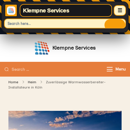
Klempne Services
☰
Skip
to
Klempne Services
content
Vertraue auf professionelle Klempne
Services für schnelle und zuverlässige
Looking
Menu
Hilfe.
for
Home
Heim
Zuverlässige Warmwasserbereiter-
Something?
Installateure in Köln